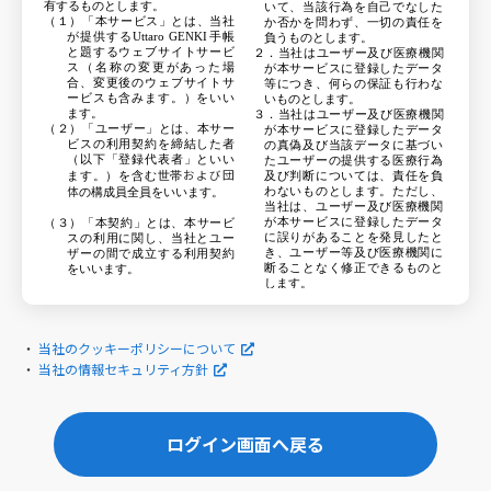
第５条 情報の取得
有するものとします。
いて、当該行為を自己でなした
当社は、ユーザーの個人情報を利用目的の達成に必要な範囲で、適
（１）「本サービス」とは、当社
か否かを問わず、一切の責任を
正かつ適法に取得いたします。
が提供する
Uttaro GENKI
手帳
負うものとします。
と題するウェブサイトサービ
２．当社はユーザー及び医療機関
第６条 利用目的の特定等
ス（名称の変更があった場
が本サービスに登録したデータ
当社は、ユーザーの個人情報につき利用目的を特定したうえで、
合、変更後のウェブサイトサ
等につき、何らの保証も行わな
ユーザーの個人情報を取得するにあたっては、その利用目的を通
ービスも含みます。）をいい
いものとします。
知、公表または明示するとともに、法令等に定められた安全管理
ます。
３．当社はユーザー及び医療機関
措置に基づき、当該利用目的の範囲で取り扱うことといたしま
（２）「ユーザー」とは、本サー
が本サービスに登録したデータ
す。
ビスの利用契約を締結した者
の真偽及び当該データに基づい
（以下「登録代表者」といい
たユーザーの提供する医療行為
第７条 個人情報の適切な保護
および団
ます。）を含む世帯
及び判断については、責任を負
当社は、ユーザーの個人情報について、紛失、漏洩等のリスクを
体
わないものとします。ただし、
の構成員全員をいいます。
回避し安全に管理することができるよう、当社の従業員等に対し
当社は、ユーザー及び医療機関
必要な監督を行い、その他必要な措置を講じます。
が本サービスに登録したデータ
（３）「本契約」とは、本サービ
に誤りがあることを発見したと
スの利用に関し、当社とユー
第８条 外部への委託
き、ユーザー等及び医療機関に
ザーの間で成立する利用契約
当社は、取得した個人情報の取り扱いを委託する場合があります。
断ることなく修正できるものと
をいいます。
その場合には、利用目的を達成する範囲内で、当社の委託先選定基
します。
準を満たした委託先へ委託します。ただし、以下の場合はこの限り
４．本サービスに関連して、ユー
第２条（本サービスの内容）
ではありません。
ザーと医療機関又は第三者との
１．ユーザーは、本規約に定める
間において生じた取引、連絡、
規定に従い、本サービスを利用
第９条 第三者提供について
・
当社のクッキーポリシーについて
紛争等については、ユーザーの
することができます。
１ 当社は、予めご本人の同意をいただいている場合および法令等
責任において処理及び解決する
２．ユーザーは、本サービスを、
・
当社の情報セキュリティ方針
により認められている場合を除き、お客さまの個人情報を第三者
ものとし、当社はかかる事項に
医療機関の診療予約並びに個人
（外国にある第三者を含みます）に提供することはいたしません。
ついて一切責任を負いません。
情報の登録及び管理を行うこと
法令に基づく場合
５．当社は、当社による本サービ
を目的として利用することがで
人の生命、身体又は財産の保護のために必要がある場合であっ
スの提供の中断、停止、終了、
きます。
て、ユーザーご本人の同意を得ることが困難であるとき
ログイン画面へ戻る
利用不能または変更、本サービ
公衆衛生の向上又は児童の健全な育成の推進のために特に必要
スに登録したデータの誤入力、
第３条（適用範囲）
がある場合であって、ユーザーご本人の同意を得ることが困難
消失又はコンピューター等の機
本規約は、本サービスの利用に
であるとき
器の故障若しくは損傷、その他
関する当社とユーザーとの間の権