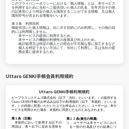
このプライバシーポリシーにおける「個人情報」とは、本サービス
を利用するために当社へご提供頂いた個人の氏名、生年月日その他
の記述等により特定の個人を識別することができる情報、又は個人
識別符号が含まれる情報をいいます。
第３条 利用目的
御提供頂いた個人情報は、次に示す目的にのみ利用し、その他の目
的には利用致しません。
本サービスの提供に利用するため。
本サービスの機能や利便性の改善及び向上のため。
統計処理又は特定の個人との照合が不可能な形に加工するなど
個人を特定できない方法にて、当社にて利用し、又は当社の提
携企業に提供するため。
第４条 利用目的による制限
当社は、予めユーザーの同意を得ず、利用目的の達成に必要な範囲
を超えて個人情報を取り扱うことはありません。ただし、以下の場
Uttaro GENKI手帳会員利用規約
合はこの限りではありません。
法令に基づく場合
人の生命、身体又は財産の保護のために必要がある場合であっ
て、ユーザーの同意を得ることが困難であるとき
Uttaro GENKI手帳利用規約
公衆衛生の向上又は児童の健全な育成の推進のために特に必要
がある場合であって、ユーザーの同意を得ることが困難である
ビープラスシステムズ株式会社（以下「当社」といいます。）の提供する
とき
Uttaro GENKI
手帳のお申込みは以下の利用規約（以下「本規約」といいま
国の機関もしくは地方公共団体又はその委託を受けた者が法令
す。）の内容に同意いただいた上でお申込みください。ユーザーは、本サ
の定める事務を遂行することに対して協力する必要がある場合
ービスを利用された場合、本規約に同意したものとみなされます。
であって、ユーザーの同意を得ることにより当該事務の遂行に
支障を及ぼすおそれがあるとき
１２
第１条（定義）
第
条
(
責任の帰属
)
本規約において使用する以下の
１．ユーザーは本サービスにおけ
用語は、各々以下に定める意味を
る一切の行為及びその結果につ