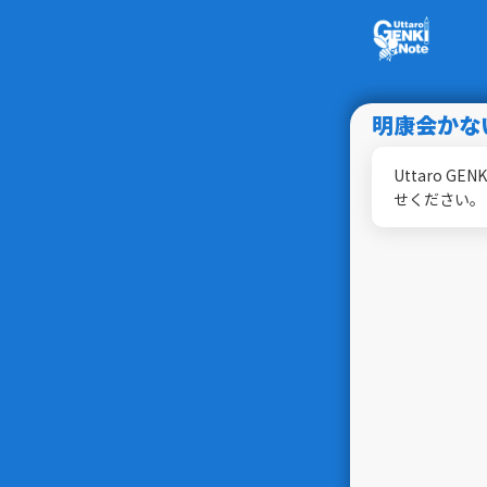
明康会かな
Uttaro
せください。