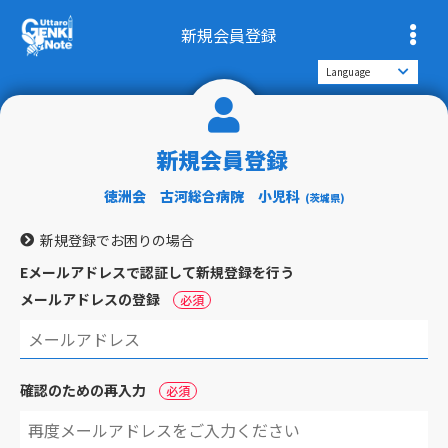
新規会員登録
新規会員登録
徳洲会 古河総合病院 小児科
(茨城県)
新規登録でお困りの場合
Eメールアドレスで認証して新規登録を行う
メールアドレスの登録
必須
確認のための再入力
必須