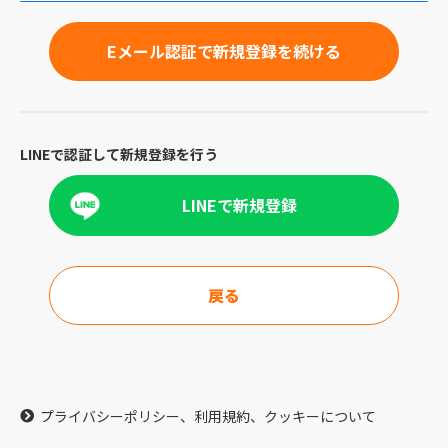
Eメール認証で新規登録を続ける
LINEで認証して新規登録を行う
LINEで新規登録
戻る
プライバシーポリシー、利用規約、クッキーについて