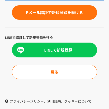
Eメール認証で新規登録を続ける
LINEで認証して新規登録を行う
LINEで新規登録
戻る
プライバシーポリシー、利用規約、クッキーについて