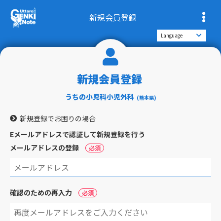
新規会員登録
新規会員登録
うちの小児科小児外科
(熊本県)
新規登録でお困りの場合
Eメールアドレスで認証して新規登録を行う
メールアドレスの登録
必須
確認のための再入力
必須