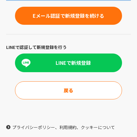
Eメール認証で新規登録を続ける
LINEで認証して新規登録を行う
LINEで新規登録
戻る
プライバシーポリシー、利用規約、クッキーについて