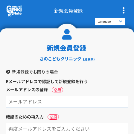
新規会員登録
新規会員登録
さのこどもクリニック
(鳥取県)
新規登録でお困りの場合
Eメールアドレスで認証して新規登録を行う
メールアドレスの登録
必須
確認のための再入力
必須