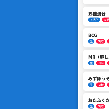
五種混合 （
不活化
同
BCG
生
同時
MR（麻
生
同時
みずぼうそ
生
同時
おたふくか
生
同時