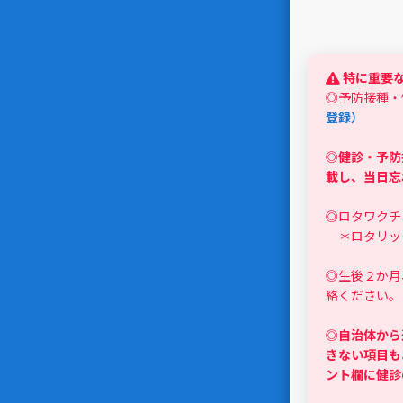
特に重要
◎予防接種・
登録）
◎
健診・予防
載し、当日忘
◎ロタワクチ
＊ロタリック
◎生後２か月
絡ください。
◎
自治体から
きない項目も
ント欄に健診