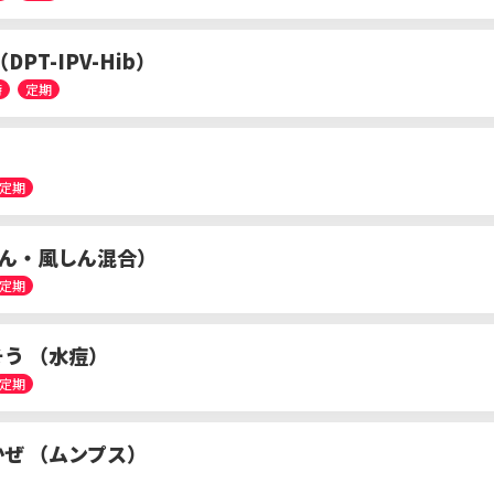
DPT-IPV-Hib）
時
定期
定期
しん・風しん混合）
定期
う （水痘）
定期
ぜ （ムンプス）