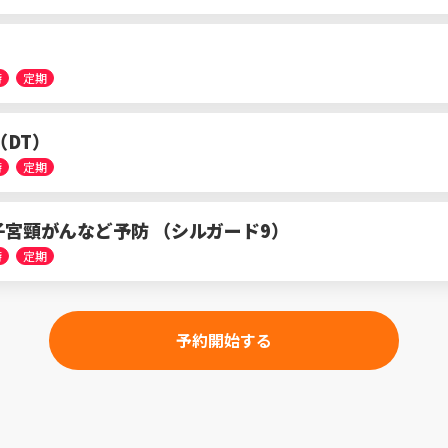
時
定期
（DT）
時
定期
 子宮頸がんなど予防 （シルガード9）
時
定期
予約開始する