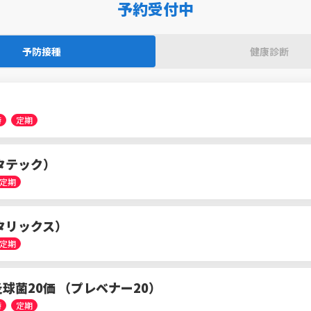
予約受付中
予防接種
健康診断
時
定期
タテック）
定期
タリックス）
定期
球菌20価 （プレベナー20）
時
定期