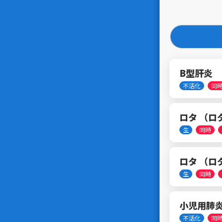
B型肝炎
不活化
同
ロタ （ロ
生
同時
ロタ （ロ
生
同時
小児用肺炎
不活化
同