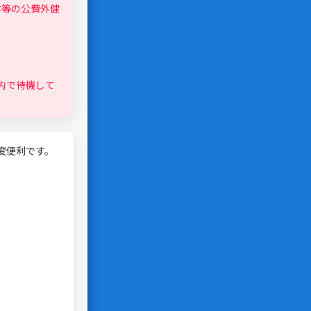
診等の公費外健
内で待機して
変便利です。