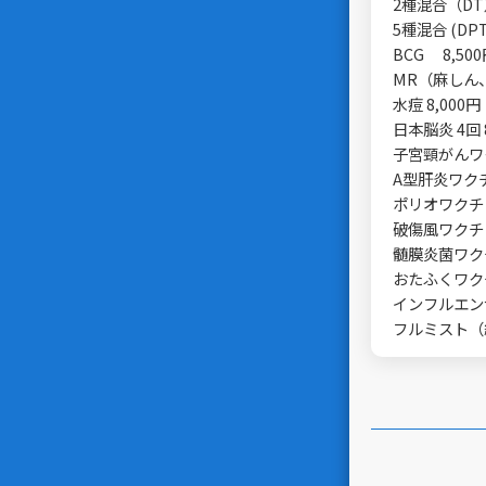
2種混合（DT
5種混合 (DPT
BCG 8,50
MR（麻しん、
水痘 8,000円
日本脳炎 4回 
子宮頸がんワク
A型肝炎ワクチ
ポリオワクチン 
破傷風ワクチン 
髄膜炎菌ワクチン
おたふくワクチ
インフルエンザ
フルミスト（