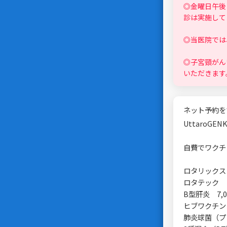
◎金曜日午後
診は実施して
◎当医院では
◎子宮頸がん
いただきます
ネット予約を
UttaroG
自費でワクチ
ロタリックス 
ロタテック （
B型肝炎 7,0
ヒブワクチン 
肺炎球菌（プレ