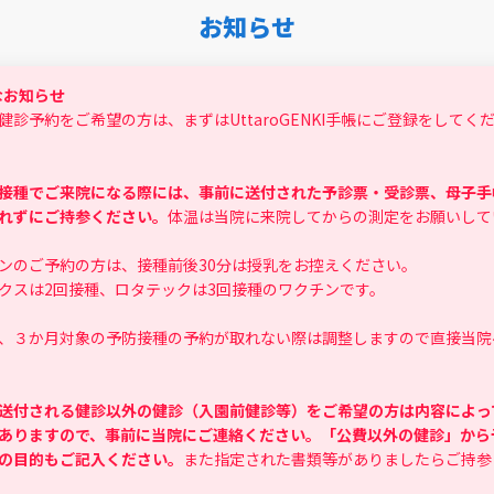
お知らせ
なお知らせ
健診予約をご希望の方は、まずはUttaroGENKI手帳にご登録をしてく
接種でご来院になる際には、事前に送付された予診票・受診票、母子手
れずにご持参ください。
体温は当院に来院してからの測定をお願いして
ンのご予約の方は、接種前後30分は授乳をお控えください。
スは2回接種、ロタテックは3回接種のワクチンです。
、３か月対象の予防接種の予約が取れない際は調整しますので直接当院
送付される健診以外の健診（入園前健診等）をご希望の方は内容によっ
ありますので、事前に当院にご連絡ください。「公費以外の健診」から
の目的もご記入ください。
また指定された書類等がありましたらご持参