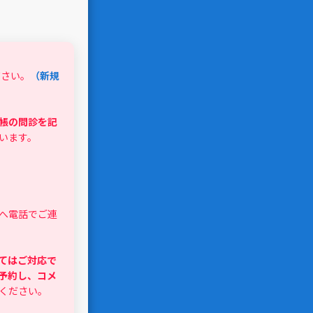
ださい。
（新規
帳の問診を記
います。
へ電話でご連
てはご対応で
予約し、コメ
ください。