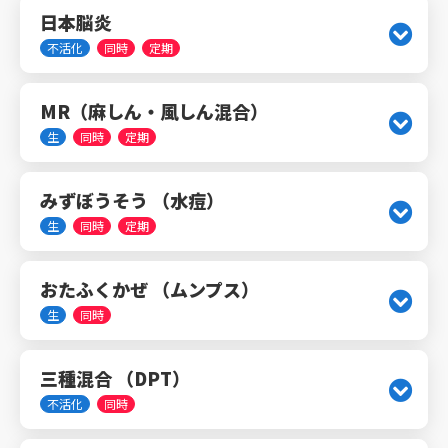
日本脳炎
不活化
同時
定期
MR（麻しん・風しん混合）
生
同時
定期
みずぼうそう （水痘）
生
同時
定期
おたふくかぜ （ムンプス）
生
同時
三種混合 （DPT）
不活化
同時