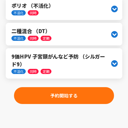
ポリオ （不活化）
不活化
同時
二種混合 （DT）
不活化
同時
定期
9価HPV 子宮頸がんなど予防 （シルガー
ド9）
不活化
同時
定期
予約開始する