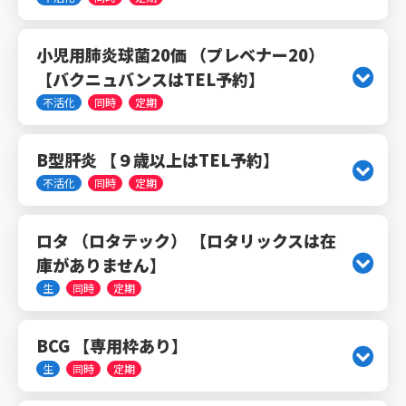
小児用肺炎球菌20価 （プレベナー20）
【バクニュバンスはTEL予約】
不活化
同時
定期
B型肝炎 【９歳以上はTEL予約】
不活化
同時
定期
ロタ （ロタテック） 【ロタリックスは在
庫がありません】
生
同時
定期
BCG 【専用枠あり】
生
同時
定期