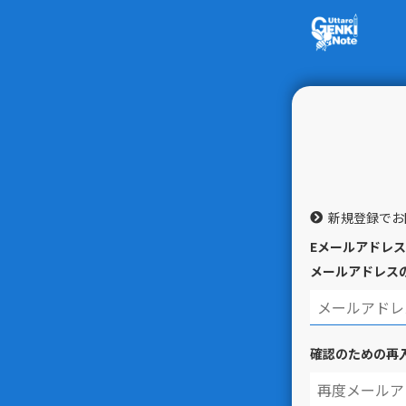
新規登録でお
Eメールアドレ
メールアドレス
確認のための再