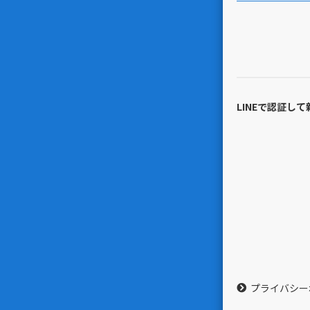
LINEで認証し
プライバシー