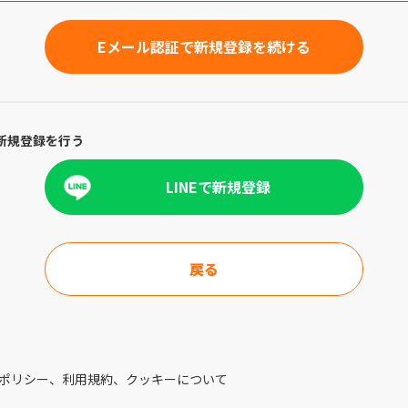
Eメール認証で新規登録を続ける
て新規登録を行う
LINEで新規登録
戻る
ポリシー、利用規約、クッキーについて