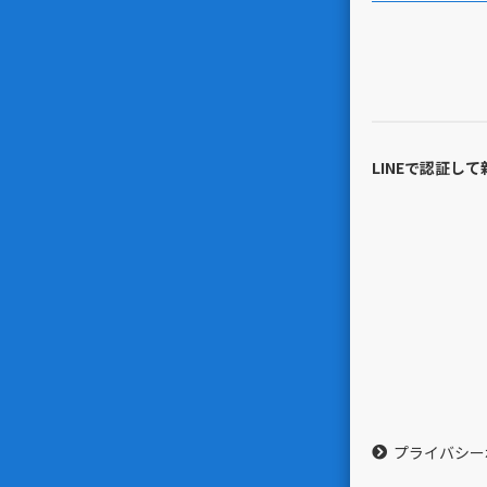
LINEで認証し
プライバシー