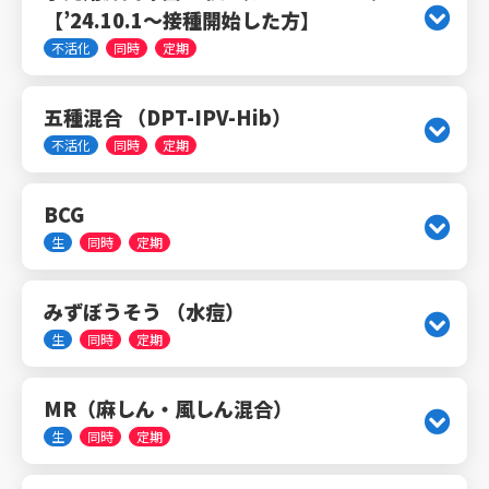
【’24.10.1～接種開始した方】
不活化
同時
定期
五種混合 （DPT-IPV-Hib）
不活化
同時
定期
BCG
生
同時
定期
みずぼうそう （水痘）
生
同時
定期
MR（麻しん・風しん混合）
生
同時
定期