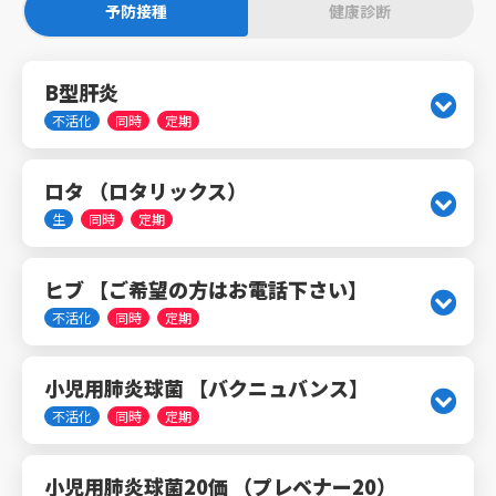
予防接種
健康診断
B型肝炎
不活化
同時
定期
ロタ （ロタリックス）
生
同時
定期
ヒブ 【ご希望の方はお電話下さい】
不活化
同時
定期
小児用肺炎球菌 【バクニュバンス】
不活化
同時
定期
小児用肺炎球菌20価 （プレベナー20）