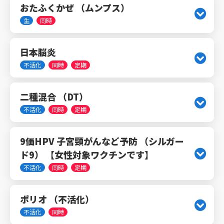
おたふくかぜ （ムンプス）
生
同時
日本脳炎
不活化
同時
定期
二種混合 （DT）
不活化
同時
定期
9価HPV 子宮頸がんなど予防 （シルガー
ド9） 【女性対象ワクチンです】
不活化
同時
定期
ポリオ （不活化）
不活化
同時