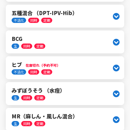
五種混合 （DPT-IPV-Hib）
不活化
同時
定期
BCG
生
同時
定期
ヒブ
在庫切れ（予約不可）
不活化
同時
定期
みずぼうそう （水痘）
生
同時
定期
MR（麻しん・風しん混合）
生
同時
定期