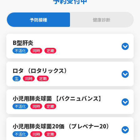
予約受付中
予防接種
健康診断
B型肝炎
不活化
同時
定期
ロタ （ロタリックス）
生
同時
定期
小児用肺炎球菌 【バクニュバンス】
不活化
同時
定期
小児用肺炎球菌20価 （プレベナー20）
不活化
同時
定期