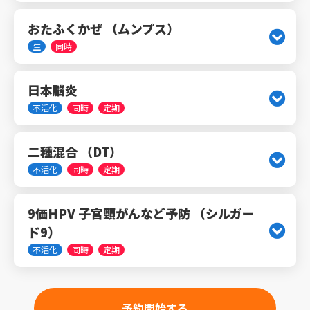
おたふくかぜ （ムンプス）
生
同時
日本脳炎
不活化
同時
定期
二種混合 （DT）
不活化
同時
定期
9価HPV 子宮頸がんなど予防 （シルガー
ド9）
不活化
同時
定期
予約開始する